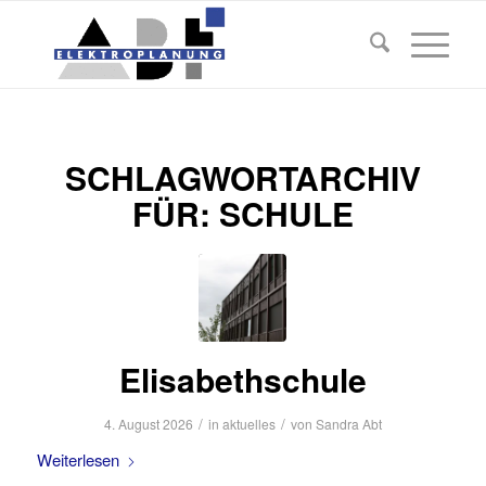
SCHLAGWORTARCHIV
FÜR:
SCHULE
Elisabethschule
/
/
4. August 2026
in
aktuelles
von
Sandra Abt
Weiterlesen