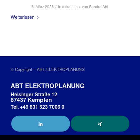
/
/
6. März 2026
in
aktuelles
von
Sandra Abt
Weiterlesen
© Copyright – ABT ELEKTROPLANUNG
ABT ELEKTROPLANUNG
Heisinger Straße 12
87437 Kempten
Tel. +49 831 523 7006 0