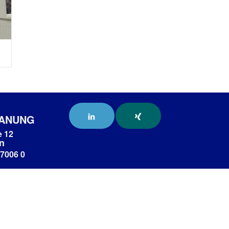
LANUNG
e 12
n
 7006 0