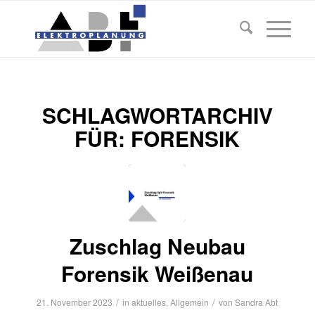
SCHLAGWORTARCHIV
FÜR:
FORENSIK
Zuschlag Neubau
Forensik Weißenau
/
/
21. November 2023
in
aktuelles
,
Allgemein
von
Sandra Abt