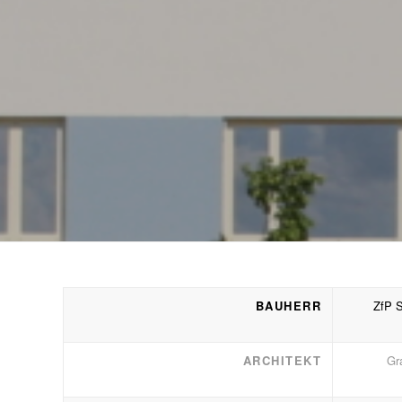
BAUHERR
ZfP S
ARCHITEKT
Gr