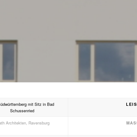
üdwürttemberg mit Sitz in Bad
LEI
Schussenried
ath Architekten, Ravensburg
MAS