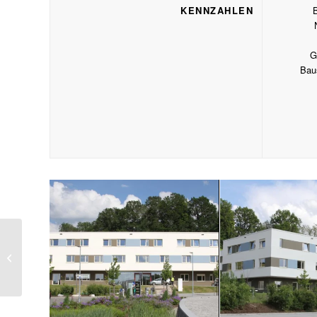
KENNZAHLEN
G
Bau
Psychosomatische
Klinik Buching – Umbau
Schwimmbad