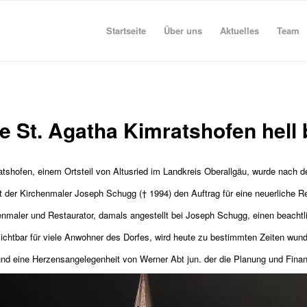
Startseite
Über uns
Aktuelles
Team
he St. Agatha Kimratshofen hell 
atshofen, einem Ortsteil von Altusried im Landkreis Oberallgäu, wurde nach 
lt der Kirchenmaler Joseph Schugg († 1994) den Auftrag für eine neuerliche R
enmaler und Restaurator, damals angestellt bei Joseph Schugg, einen beachtl
sichtbar für viele Anwohner des Dorfes, wird heute zu bestimmten Zeiten wun
 und eine Herzensangelegenheit von Werner Abt jun. der die Planung und Fin