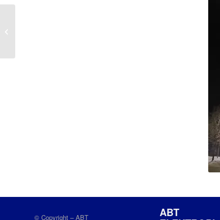
Richtfest Postresidenz
Altusried
ABT
© Copyright – ABT