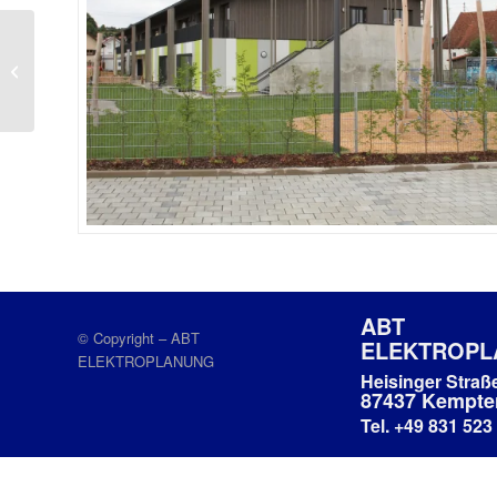
Grundsteinlegung
Johann-Strauss-
Grundschule Augsburg
ABT
© Copyright – ABT
ELEKTROP
ELEKTROPLANUNG
Heisinger Straß
87437 Kempte
Tel. +49 831 523