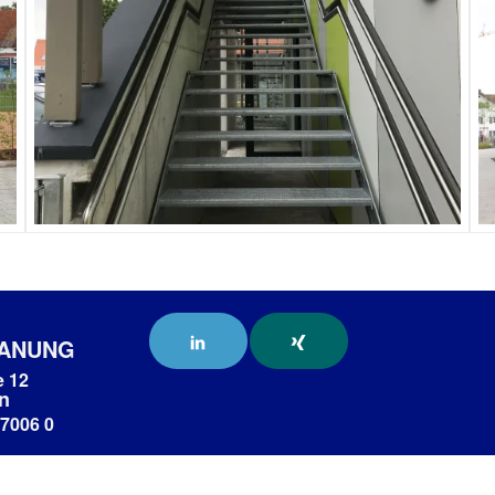
LANUNG
e 12
n
 7006 0