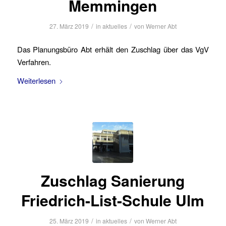
Memmingen
/
/
27. März 2019
in
aktuelles
von
Werner Abt
Das Planungsbüro Abt erhält den Zuschlag über das VgV
Verfahren.
Weiterlesen
Zuschlag Sanierung
Friedrich-List-Schule Ulm
/
/
25. März 2019
in
aktuelles
von
Werner Abt