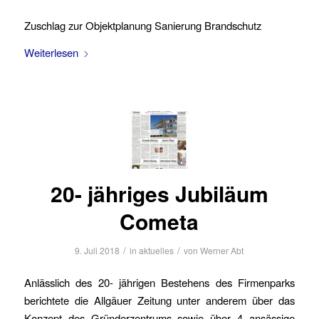
Zuschlag zur Objektplanung Sanierung Brandschutz
Weiterlesen
20- jähriges Jubiläum
Cometa
/
/
9. Juli 2018
in
aktuelles
von
Werner Abt
Anlässlich des 20- jährigen Bestehens des Firmenparks
berichtete die Allgäuer Zeitung unter anderem über das
Konzept des Gründerzentrums sowie über 4 ansässige